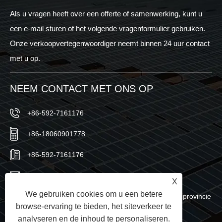
Als u vragen heeft over een offerte of samenwerking, kunt u
een e-mail sturen of het volgende vragenformulier gebruiken.
Onze verkoopvertegenwoordiger neemt binnen 24 uur contact
met u op.
NEEM CONTACT MET ONS OP
+86-592-7161176
+86-18060901778
+86-592-7161176
sales@sic-solar.com
X
We gebruiken cookies om u een betere
No.766 Qishan North Road, Huli-district, Xiamen, provincie
browse-ervaring te bieden, het siteverkeer te
Fujian, China
analyseren en de inhoud te personaliseren.